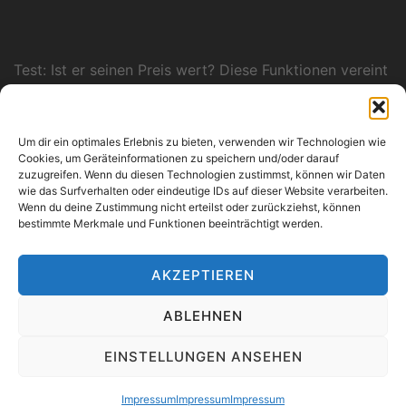
Test: Ist er seinen Preis wert? Diese Funktionen vereint
der neue Ninja Wasserkocher
Ernährung: Viele Vitamine, wenig Kalorien: Diese Eier-
Zubereitung gilt als die gesündeste
Um dir ein optimales Erlebnis zu bieten, verwenden wir Technologien wie
Cookies, um Geräteinformationen zu speichern und/oder darauf
Rezeptidee: Mochi-Eis selber machen: So gelingt der
zuzugreifen. Wenn du diesen Technologien zustimmst, können wir Daten
Food-Trend zu Hause
wie das Surfverhalten oder eindeutige IDs auf dieser Website verarbeiten.
Wenn du deine Zustimmung nicht erteilst oder zurückziehst, können
Urlaubsküche: Ofenkartoffeln werden so köstlich wie
bestimmte Merkmale und Funktionen beeinträchtigt werden.
in Griechenland – mit dieser Zutat
Sommerhitze: Eistrends im Test: Diese viralen Hits
AKZEPTIEREN
bieten schnelle Erfrischung
ABLEHNEN
EINSTELLUNGEN ANSEHEN
ST-Gastrotech
Impressum
Impressum
Impressum