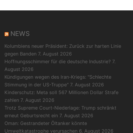
NEWS
Kolumbiens neuer Präsident: Zurück zur harten Linie
gegen Banden
7. August 2026
Hoffnungsschimmer für die deutsche Industrie?
7.
August 2026
Kündigungen wegen des Iran-Kriegs: "Schlechte
Stimmung in der US-Truppe"
7. August 2026
Kinderschutz: Meta soll 567 Millionen Dollar Strafe
zahlen
7. August 2026
Trotz Supreme Court-Niederlage: Trump schränkt
erneut Geburtsrecht ein
7. August 2026
Oman: Gestrandeter Öltanker könnte
Umweltkatastrophe verursachen
6. August 2026